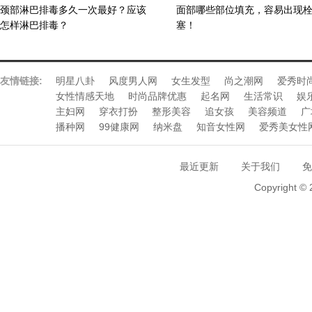
颈部淋巴排毒多久一次最好？应该
面部哪些部位填充，容易出现
怎样淋巴排毒？
塞！
友情链接:
明星八卦
风度男人网
女生发型
尚之潮网
爱秀时
女性情感天地
时尚品牌优惠
起名网
生活常识
娱
主妇网
穿衣打扮
整形美容
追女孩
美容频道
广
播种网
99健康网
纳米盘
知音女性网
爱秀美女性
最近更新
关于我们
免
Copyright 