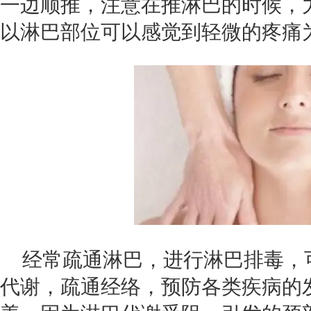
一边顺推，注意在推淋巴的时候，
以淋巴部位可以感觉到轻微的疼痛
经常疏通淋巴，进行淋巴排毒，
代谢，疏通经络，预防各类疾病的