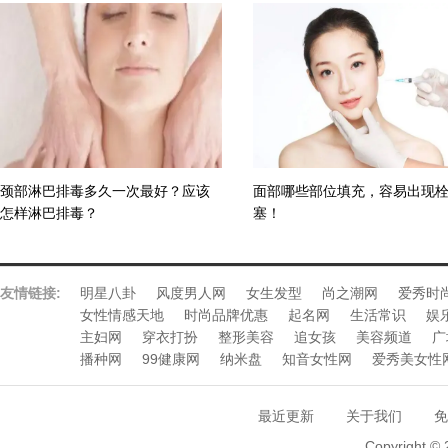
颈部淋巴排毒多久一次最好？应该
面部哪些部位填充，容易出现
怎样淋巴排毒？
塞！
友情链接:
明星八卦
风度男人网
女生发型
尚之潮网
爱秀时
女性情感天地
时尚品牌优惠
起名网
生活常识
娱
主妇网
穿衣打扮
整形美容
追女孩
美容频道
广
播种网
99健康网
纳米盘
知音女性网
爱秀美女性
最近更新
关于我们
免
Copyright 