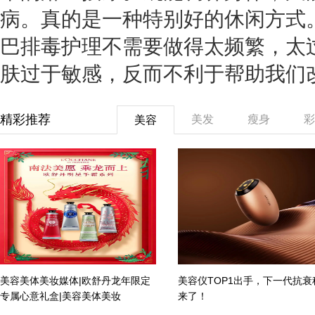
病。真的是一种特别好的休闲方式
巴排毒护理不需要做得太频繁，太
肤过于敏感，反而不利于帮助我们
精彩推荐
美发
瘦身
彩
美容
美容美体美妆媒体|欧舒丹龙年限定
美容仪TOP1出手，下一代抗衰
专属心意礼盒|美容美体美妆
来了！