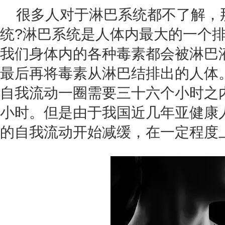
很多人对于淋巴系统都不了解，
统?淋巴系统是人体内最大的一个
我们身体内的各种毒素都会被淋巴
最后再将毒素从淋巴结排出的人体
自我流动一圈需要三十六个小时之
小时。但是由于我国近几年亚健康
的自我流动开始减缓，在一定程度