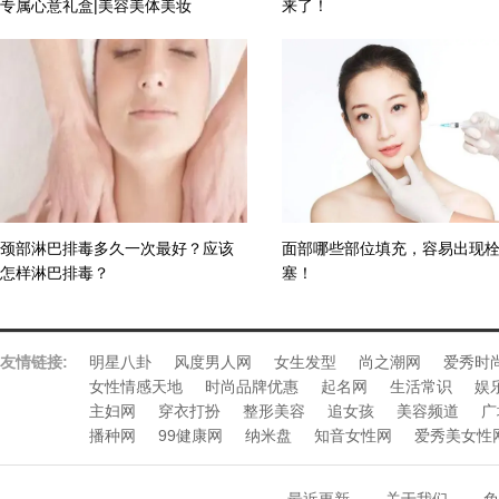
专属心意礼盒|美容美体美妆
来了！
颈部淋巴排毒多久一次最好？应该
面部哪些部位填充，容易出现
怎样淋巴排毒？
塞！
友情链接:
明星八卦
风度男人网
女生发型
尚之潮网
爱秀时
女性情感天地
时尚品牌优惠
起名网
生活常识
娱
主妇网
穿衣打扮
整形美容
追女孩
美容频道
广
播种网
99健康网
纳米盘
知音女性网
爱秀美女性