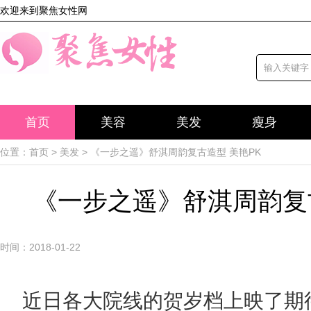
欢迎来到聚焦女性网
首页
美容
美发
瘦身
位置：
首页
>
美发
> 《一步之遥》舒淇周韵复古造型 美艳PK
《一步之遥》舒淇周韵复古
时间：2018-01-22
近日各大院线的贺岁档上映了期