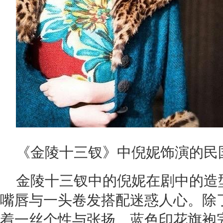
《金陵十三钗》中倪妮饰演的民
金陵十三钗中的倪妮在剧中的造
嘴唇与一头卷发搭配迷惑人心。除
着一丝个性与张扬。蓝色印花旗袍