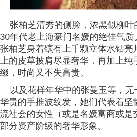
张柏芝清秀的侧脸，浓黑似柳叶
30年代老上海豪门名媛的绝佳气质
张柏芝身着镶有上千颗立体水钻亮
上的皮草披肩尽显奢华，再加上纯
缀，时尚又不失高贵。
以及花样年华中的张曼玉等，无
华贵的手推波纹发，她们代表着坚
流社会的女性（或是名媛富商或是
部分资产阶级的奢华形象。