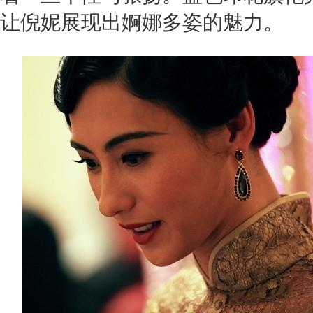
让倪妮展现出婀娜多姿的魅力。